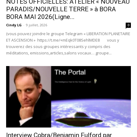
NOTES OFFICIELLES: ATELIER « NOUVEAU
PARADIS/NOUVELLE TERRE » à BORA
BORA MAI 2026(Ligne...
Cindy LG
-
9 juillet, 2026
0
(vous pouvez joindre le groupe Telegram « LIBERATION PLANETAIRE
ET ASCENSION » https://t.me/+mEqk0T08SehlMDE8 vous y
trouverez des sous-groupes intéressants y compris des
méditations, emissions,articles,salons vocaux… groupe...
Interview Cobra/Benjamin Fulford par