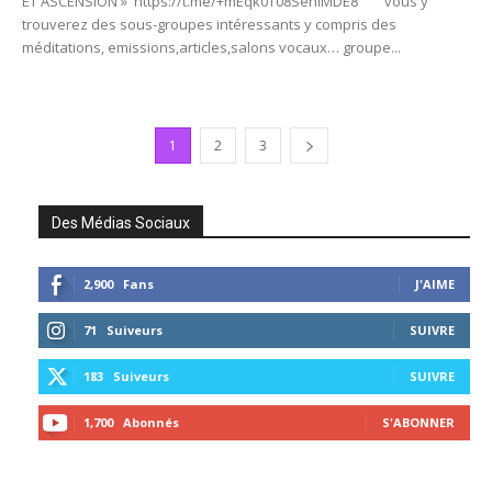
ET ASCENSION » https://t.me/+mEqk0T08SehlMDE8 vous y
trouverez des sous-groupes intéressants y compris des
méditations, emissions,articles,salons vocaux… groupe...
1
2
3
Des Médias Sociaux
2,900
Fans
J'AIME
71
Suiveurs
SUIVRE
183
Suiveurs
SUIVRE
1,700
Abonnés
S'ABONNER