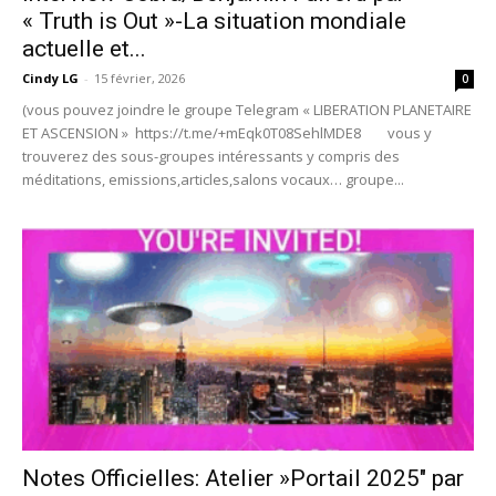
« Truth is Out »-La situation mondiale
actuelle et...
Cindy LG
-
15 février, 2026
0
(vous pouvez joindre le groupe Telegram « LIBERATION PLANETAIRE
ET ASCENSION » https://t.me/+mEqk0T08SehlMDE8 vous y
trouverez des sous-groupes intéressants y compris des
méditations, emissions,articles,salons vocaux… groupe...
Notes Officielles: Atelier »Portail 2025″ par