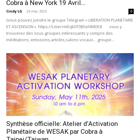
Cobra à New York 19 Avril...
Cindy LG
-
26 mai, 2025
0
(vous pouvez joindre le groupe Telegram « LIBERATION PLANETAIRE
ET ASCENSION » https://t.me/+mEqk0T08SehlMDE8 vous y
trouverez des sous-groupes intéressants y compris des
méditations, emissions,articles,salons vocaux… groupe...
Synthèse officielle: Atelier d’Activation
Planétaire de WESAK par Cobra à
Taipei/Taiwan...