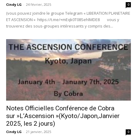
Cindy LG
-
24 février, 2025
0
(vous pouvez joindre le groupe Telegram « LIBERATION PLANETAIRE
ET ASCENSION » https://t.me/+mEqk0T08SehlMDE8 vous y
trouverez des sous-groupes intéressants y compris des...
Notes Officielles Conférence de Cobra
sur »L’Ascension »(Kyoto/Japon,Janvier
2025, les 2 jours)
Cindy LG
-
21 janvier, 2025
0