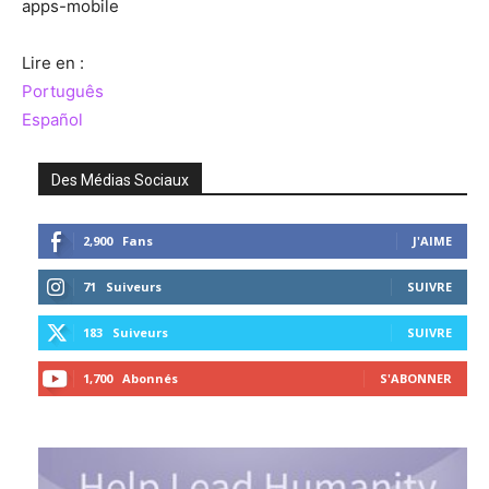
apps-mobile
Lire en :
Português
Español
Des Médias Sociaux
2,900
Fans
J'AIME
71
Suiveurs
SUIVRE
183
Suiveurs
SUIVRE
1,700
Abonnés
S'ABONNER