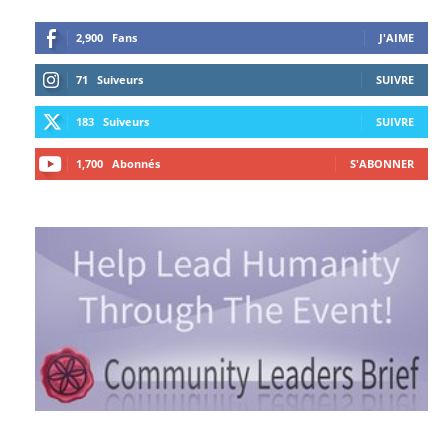
2,900
Fans
J'AIME
71
Suiveurs
SUIVRE
183
Suiveurs
SUIVRE
1,700
Abonnés
S'ABONNER