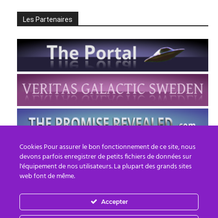
Les Partenaires
Cookies Pour assurer le bon fonctionnement de ce site, nous
devons parfois enregistrer de petits fichiers de données sur
l'équipement de nos utilisateurs. La plupart des grands sites
web font de même.
Accepter
FR
EN