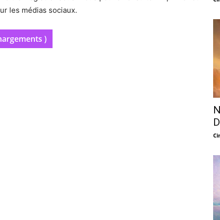
sur les médias sociaux.
hargements )
N
D
Ci