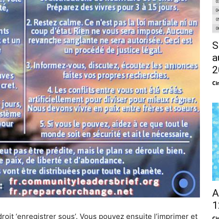
S
a
2
Ci
A
1
 droit ‘enregistrer sous’. Vous pouvez ensuite l’imprimer et
Ci