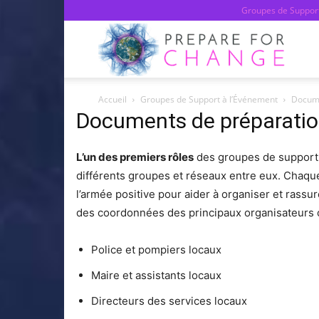
Groupes de Support
Prepa
Accueil
Groupes de Support à l’Événement
Docume
For
Documents de préparati
L’un des premiers rôles
des groupes de support 
Chan
différents groupes et réseaux entre eux. Chaque
l’armée positive pour aider à organiser et rassu
des coordonnées des principaux organisateurs 
–
Police et pompiers locaux
Maire et assistants locaux
Franç
Directeurs des services locaux