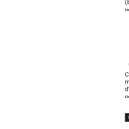
(
Ci
C
m
d
Ci