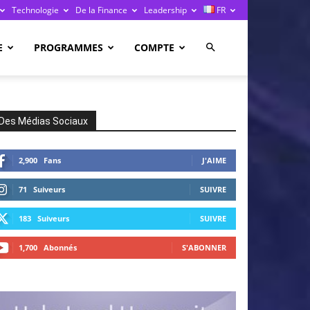
Technologie
De la Finance
Leadership
FR
E
PROGRAMMES
COMPTE
Des Médias Sociaux
2,900
Fans
J'AIME
71
Suiveurs
SUIVRE
183
Suiveurs
SUIVRE
1,700
Abonnés
S'ABONNER