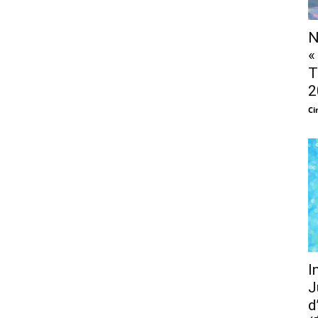
N
«
T
2
Ci
I
J
d