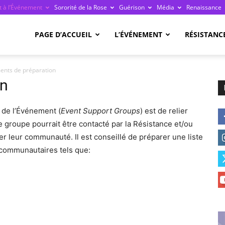
 à l’Événement
Sororité de la Rose
Guérison
Média
Renaissance
re
PAGE D’ACCUEIL
L’ÉVÉNEMENT
RÉSISTANC
nts de préparation
on
de l’Événement (
Event Support Groups
) est de relier
ge
 groupe pourrait être contacté par la Résistance et/ou
rer leur communauté. Il est conseillé de préparer une liste
communautaires tels que:
ais