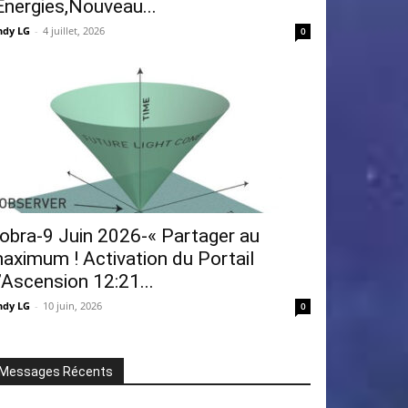
Énergies,Nouveau...
ndy LG
-
4 juillet, 2026
0
obra-9 Juin 2026-« Partager au
aximum ! Activation du Portail
’Ascension 12:21...
ndy LG
-
10 juin, 2026
0
Messages Récents