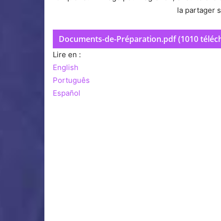
la partager 
Documents-de-Préparation.pdf (1010 téléc
Lire en :
English
Português
Español