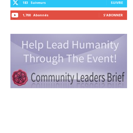
183
Suiveurs
SUIVRE
1,700
Abonnés
S'ABONNER