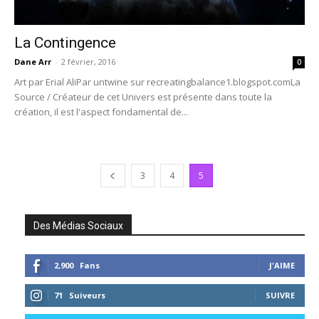
La Contingence
Dane Arr
-
2 février, 2016
0
Art par Erial AliPar untwine sur recreatingbalance1.blogspot.comLa
Source / Créateur de cet Univers est présente dans toute la
création, il est l'aspect fondamental de...
3
4
5
Des Médias Sociaux
2,900
Fans
J'AIME
71
Suiveurs
SUIVRE