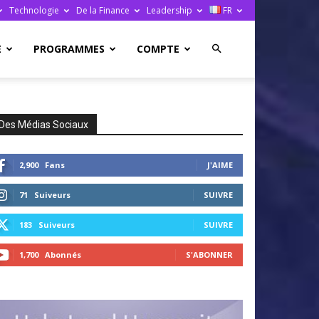
Technologie
De la Finance
Leadership
FR
E
PROGRAMMES
COMPTE
Des Médias Sociaux
2,900
Fans
J'AIME
71
Suiveurs
SUIVRE
183
Suiveurs
SUIVRE
1,700
Abonnés
S'ABONNER