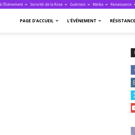
à l’Événement
Sororité de la Rose
Guérison
Média
Renaissance
re
PAGE D’ACCUEIL
L’ÉVÉNEMENT
RÉSISTANC
ge
ais