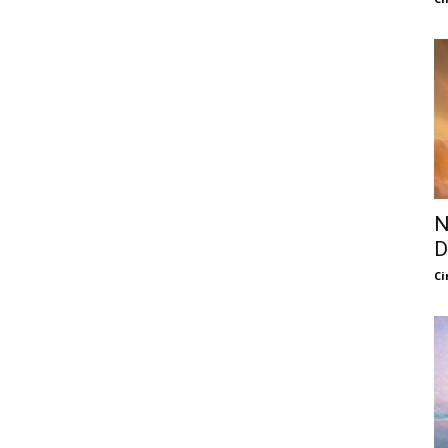
N
D
Ci