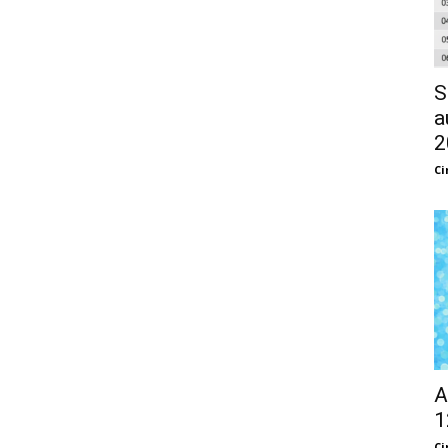
S
a
2
Ci
A
1
Ci