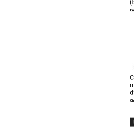
(
Ci
C
m
d
Ci