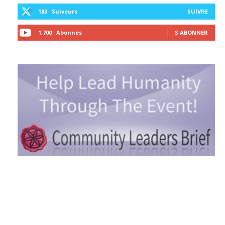
183
Suiveurs
SUIVRE
1,700
Abonnés
S'ABONNER