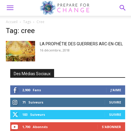
Accueil
Tags
Cree
Tag: cree
LA PROPHÉTIE DES GUERRIERS ARC-EN-CIEL
16 décembre, 2018
Des Médias Sociaux
2,900
Fans
J'AIME
71
Suiveurs
SUIVRE
183
Suiveurs
SUIVRE
1,700
Abonnés
S'ABONNER