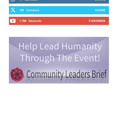
183
Suiveurs
SUIVRE
1,700
Abonnés
S'ABONNER