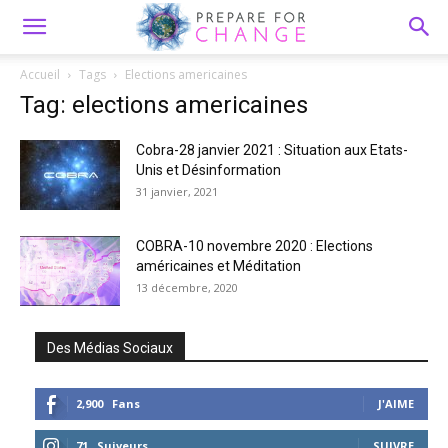
Accueil
Tags
Elections americaines
Tag: elections americaines
Cobra-28 janvier 2021 : Situation aux Etats-
Unis et Désinformation
31 janvier, 2021
COBRA-10 novembre 2020 : Elections
américaines et Méditation
13 décembre, 2020
Des Médias Sociaux
2,900
Fans
J'AIME
71
Suiveurs
SUIVRE