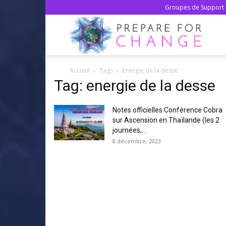
Groupes de Support 
Prepa
Accueil
Tags
Energie de la desse
For
Tag: energie de la desse
Notes officielles Conférence Cobra
Chan
sur Ascension en Thaïlande (les 2
journées,...
8 décembre, 2023
–
Franç