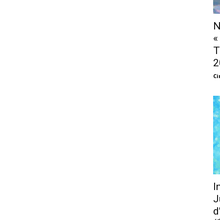
N
«
T
2
Ci
I
J
d