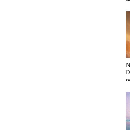
N
D
Ci