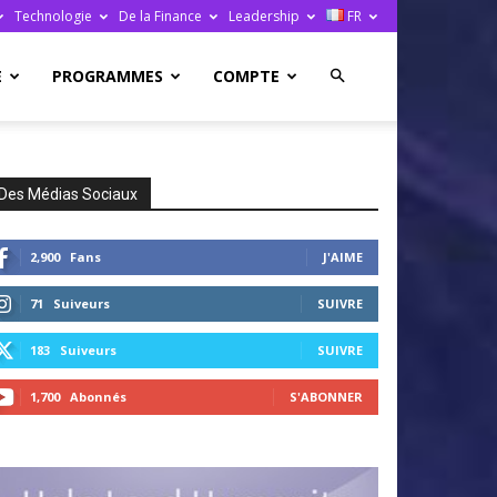
Technologie
De la Finance
Leadership
FR
E
PROGRAMMES
COMPTE
Des Médias Sociaux
2,900
Fans
J'AIME
71
Suiveurs
SUIVRE
183
Suiveurs
SUIVRE
1,700
Abonnés
S'ABONNER