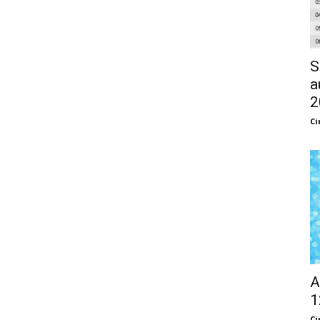
S
a
2
Ci
A
1
Ci