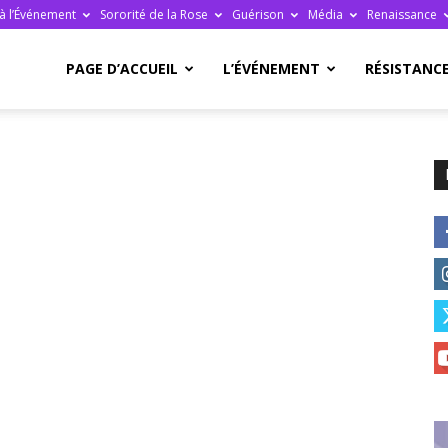
à l’Événement
Sororité de la Rose
Guérison
Média
Renaissance
re
PAGE D’ACCUEIL
L’ÉVÉNEMENT
RÉSISTANC
ge
ais