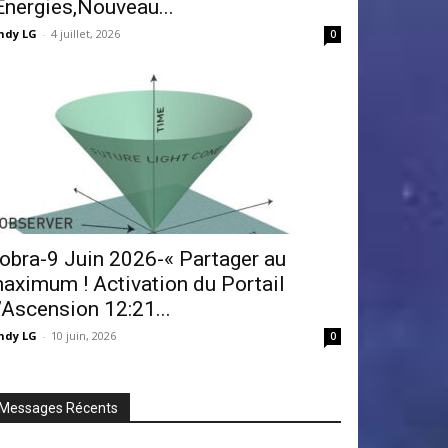
Énergies,Nouveau...
ndy LG
-
4 juillet, 2026
0
obra-9 Juin 2026-« Partager au
aximum ! Activation du Portail
’Ascension 12:21...
ndy LG
-
10 juin, 2026
0
Messages Récents