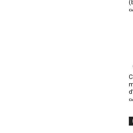
(
Ci
C
m
d
Ci