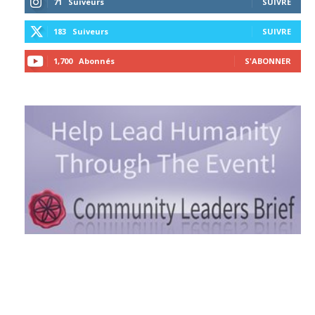
71
Suiveurs
SUIVRE
183
Suiveurs
SUIVRE
1,700
Abonnés
S'ABONNER