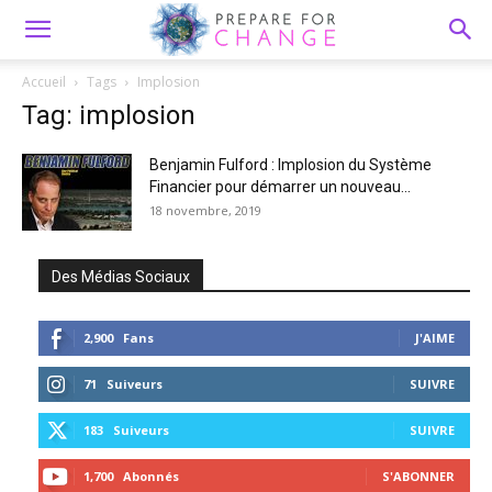
Accueil
Tags
Implosion
Tag: implosion
Benjamin Fulford : Implosion du Système
Financier pour démarrer un nouveau...
18 novembre, 2019
Des Médias Sociaux
2,900
Fans
J'AIME
71
Suiveurs
SUIVRE
183
Suiveurs
SUIVRE
1,700
Abonnés
S'ABONNER