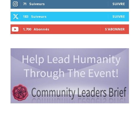
71
Suiveurs
SUIVRE
183
Suiveurs
SUIVRE
1,700
Abonnés
S'ABONNER