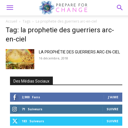
Accueil
Tags
La prophetie des guerriers arc-en-ciel
Tag: la prophetie des guerriers arc-
en-ciel
LA PROPHÉTIE DES GUERRIERS ARC-EN-CIEL
16 décembre, 2018
Des Médias Sociaux
2,900
Fans
J'AIME
71
Suiveurs
SUIVRE
183
Suiveurs
SUIVRE