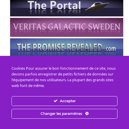
Cookies Pour assurer le bon fonctionnement de ce site, nous
devons parfois enregistrer de petits fichiers de données sur
l'équipement de nos utilisateurs. La plupart des grands sites
web font de même.
Accepter
FR
EN
Changer les paramètres
© 2013 - 2026 PREPARE FOR CHANGE
Email :
contact.fr@prepareforchange.net