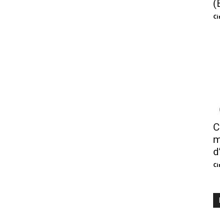
(
Ci
C
m
d
Ci