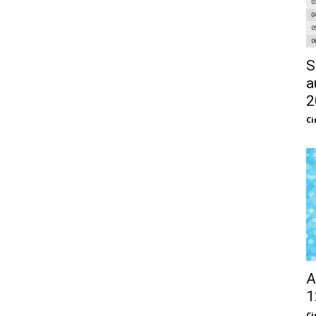
S
a
2
Ci
A
1
Ci