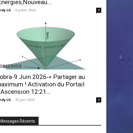
Énergies,Nouveau...
ndy LG
-
4 juillet, 2026
0
obra-9 Juin 2026-« Partager au
aximum ! Activation du Portail
’Ascension 12:21...
ndy LG
-
10 juin, 2026
0
Messages Récents