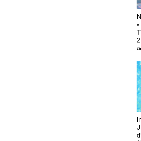
N
«
T
2
Ci
I
J
d