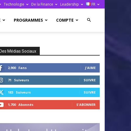
Technologie
De la Finance
Leadership
FR
E
PROGRAMMES
COMPTE
Des Médias Sociaux
2,900
Fans
J'AIME
71
Suiveurs
SUIVRE
183
Suiveurs
SUIVRE
1,700
Abonnés
S'ABONNER