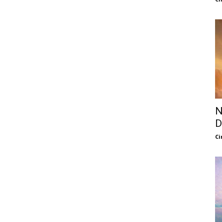
N
D
Ci