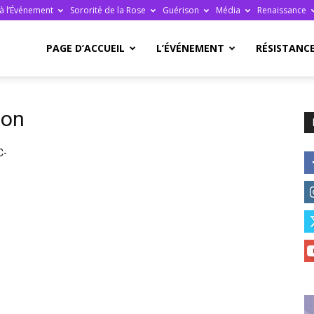
à l’Événement
Sororité de la Rose
Guérison
Média
Renaissance
re
PAGE D’ACCUEIL
L’ÉVÉNEMENT
RÉSISTANC
son
C-
ge
ais