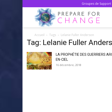
Groupes de Support 
Prepa
Accueil
Tags
Lelanie Fuller Anderson
For
Tag: Lelanie Fuller Ander
LA PROPHÉTIE DES GUERRIERS AR
Chan
EN-CIEL
16 décembre, 2018
–
Franç