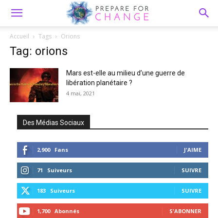
Accueil
Tags
Orions
Tag: orions
Mars est-elle au milieu d’une guerre de
libération planétaire ?
4 mai, 2021
Des Médias Sociaux
2,900
Fans
J'AIME
71
Suiveurs
SUIVRE
183
Suiveurs
SUIVRE
1,700
Abonnés
S'ABONNER