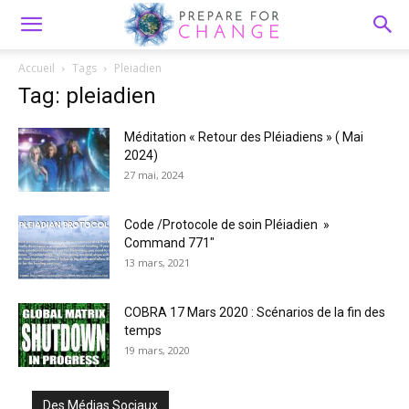
Accueil
Tags
Pleiadien
Tag: pleiadien
Méditation « Retour des Pléiadiens » ( Mai
2024)
27 mai, 2024
Code /Protocole de soin Pléiadien »
Command 771″
13 mars, 2021
COBRA 17 Mars 2020 : Scénarios de la fin des
temps
19 mars, 2020
Des Médias Sociaux