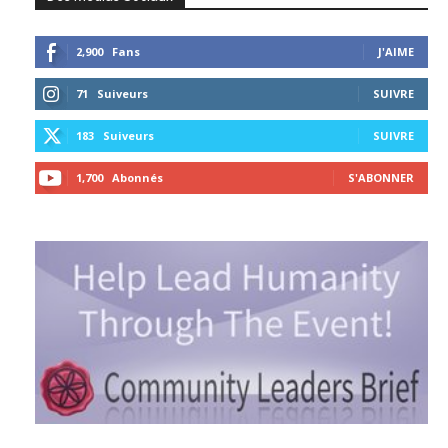
2,900
Fans
J'AIME
71
Suiveurs
SUIVRE
183
Suiveurs
SUIVRE
1,700
Abonnés
S'ABONNER