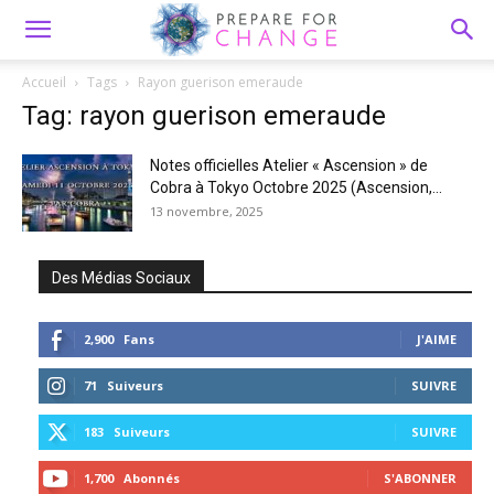
Accueil
Tags
Rayon guerison emeraude
Tag: rayon guerison emeraude
Notes officielles Atelier « Ascension » de
Cobra à Tokyo Octobre 2025 (Ascension,...
13 novembre, 2025
Des Médias Sociaux
2,900
Fans
J'AIME
71
Suiveurs
SUIVRE
183
Suiveurs
SUIVRE
1,700
Abonnés
S'ABONNER