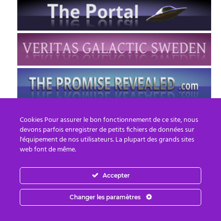
Cookies Pour assurer le bon fonctionnement de ce site, nous
devons parfois enregistrer de petits fichiers de données sur
l'équipement de nos utilisateurs. La plupart des grands sites
web font de même.
Accepter
FR
EN
Changer les paramètres
© 2013 - 2026 PREPARE FOR CHANGE
Email :
contact.fr@prepareforchange.net