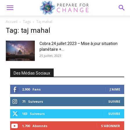
Accueil
Tags
Taj mahal
Tag: taj mahal
Cobra 24 juillet 2023 – Mise à jour situation
planétaire +...
25 juillet, 2023
Des Médias Sociaux
2,900
Fans
J'AIME
71
Suiveurs
SUIVRE
183
Suiveurs
SUIVRE
1,700
Abonnés
S'ABONNER