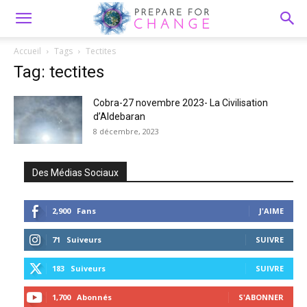
Accueil
Tags
Tectites
Tag: tectites
Cobra-27 novembre 2023- La Civilisation
d’Aldebaran
8 décembre, 2023
Des Médias Sociaux
2,900
Fans
J'AIME
71
Suiveurs
SUIVRE
183
Suiveurs
SUIVRE
1,700
Abonnés
S'ABONNER