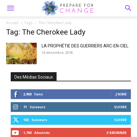
Accueil
Tags
The Cherokee Lady
Tag: The Cherokee Lady
LA PROPHÉTIE DES GUERRIERS ARC-EN-CIEL
16 décembre, 2018
Des Médias Sociaux
2,900
Fans
J'AIME
71
Suiveurs
SUIVRE
183
Suiveurs
SUIVRE
1,700
Abonnés
S'ABONNER