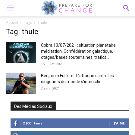
Accueil
Tags
Thule
Tag: thule
Cobra 13/07/2021 : situation planétaire,
méditation, Confédération galactique,
otages/bases souterraines, trafics...
15 juillet, 2021
Benjamin Fulford : L’attaque contre les
dirigeants du monde s’intensifie
2 avril, 2021
Des Médias Sociaux
2,900
Fans
J'AIME