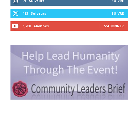
71
Suiveurs
SUIVRE
183
Suiveurs
SUIVRE
1,700
Abonnés
S'ABONNER