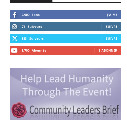
2,900
Fans
J'AIME
71
Suiveurs
SUIVRE
183
Suiveurs
SUIVRE
1,700
Abonnés
S'ABONNER