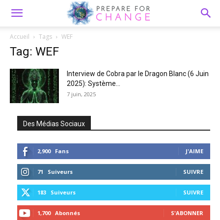
Accueil
Tags
WEF
Tag: WEF
Interview de Cobra par le Dragon Blanc (6 Juin
2025): Système...
7 juin, 2025
Des Médias Sociaux
2,900
Fans
J'AIME
71
Suiveurs
SUIVRE
183
Suiveurs
SUIVRE
1,700
Abonnés
S'ABONNER