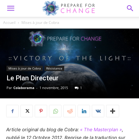
Accueil
Mises à jour de Cobra
Mises à jour de Cobra
Résistance
Le Plan Directeur
Par
Colaborama
-
1 novembre, 2015
1
Article original du blog de Cobra:
« The Masterplan »
,
publié le 12 Octobre 2012. Reprise de la traduction sur