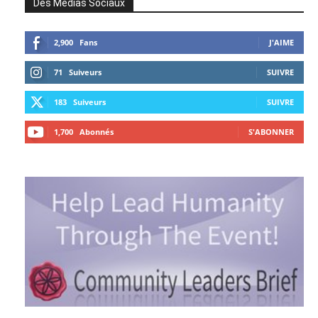
Des Médias Sociaux
2,900
Fans
J'AIME
71
Suiveurs
SUIVRE
183
Suiveurs
SUIVRE
1,700
Abonnés
S'ABONNER