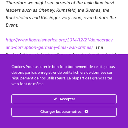
Therefore we might see arrests of the main Illuminazi
leaders such as Cheney, Rumsfeld, the Bushes, the
Rockefellers and Kissinger very soon, even before the
Event:
http://www.liberalamerica.org/2014/12/21/democracy-
and-corruption-germany-files-war-crimes/
The
Rothschilds and the Jesuits are planning to allow that to
happen, present themselves to the masses as the good
Cookies Pour assurer le bon fonctionnement de ce site, nous
guys, manipulate the Eastern Alliance networks and their
devons parfois enregistrer de petits fichiers de données sur
financial institutions from behind the scenes, hijack the
l'équipement de nos utilisateurs. La plupart des grands sites
web font de même.
financial reset and to remain the globalist controllers of
humanity. Their plan will not be successful as the Light
forces are aware of it and will never allow its fruition, as
Accepter
they have their own plans to counteract that, with mass
Changer les paramètres
arrests of the Rothschilds and the Jesuits at the Event.
The Breakthrough is near!