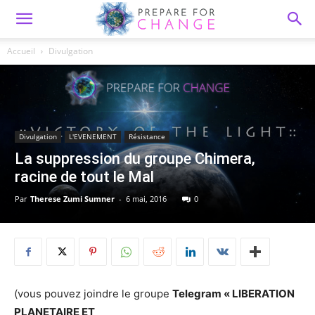
Accueil
Divulgation
Divulgation
L'EVENEMENT
Résistance
La suppression du groupe Chimera,
racine de tout le Mal
Par
Therese Zumi Sumner
-
6 mai, 2016
0
(vous pouvez joindre le groupe
Telegram « LIBERATION
PLANETAIRE ET