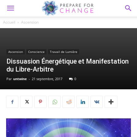
Accueil
Ascension
Ascension
Conscience
Travail de Lumière
Dissuasion Énergétique et Manifestation
du Libre-Arbitre
Par
untwine
-
21 septembre, 2017
0