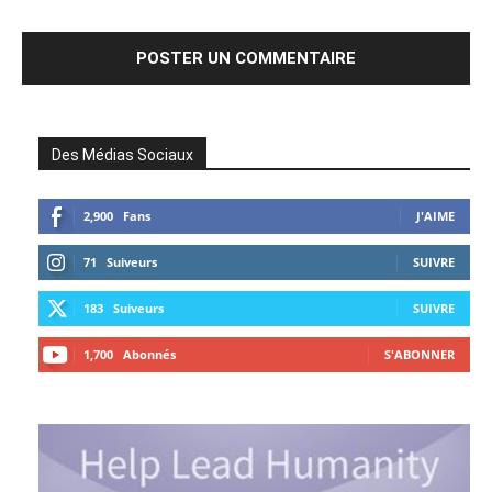
Des Médias Sociaux
2,900
Fans
J'AIME
71
Suiveurs
SUIVRE
183
Suiveurs
SUIVRE
1,700
Abonnés
S'ABONNER