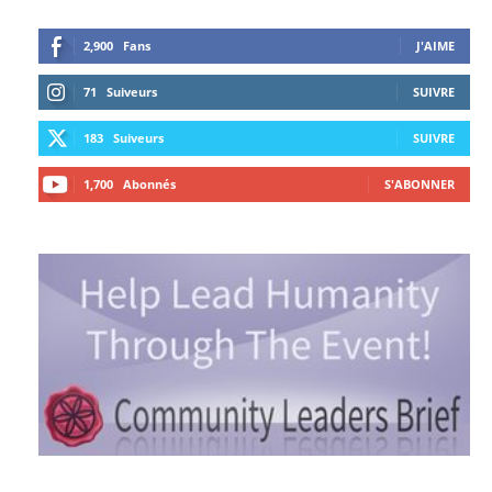
2,900
Fans
J'AIME
71
Suiveurs
SUIVRE
183
Suiveurs
SUIVRE
1,700
Abonnés
S'ABONNER