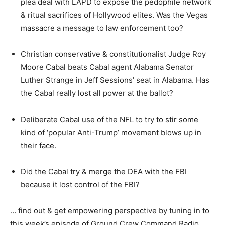
plea deal with LAPD to expose the pedophile network
& ritual sacrifices of Hollywood elites. Was the Vegas
massacre a message to law enforcement too?
Christian conservative & constitutionalist Judge Roy
Moore Cabal beats Cabal agent Alabama Senator
Luther Strange in Jeff Sessions’ seat in Alabama. Has
the Cabal really lost all power at the ballot?
Deliberate Cabal use of the NFL to try to stir some
kind of ‘popular Anti-Trump’ movement blows up in
their face.
Did the Cabal try & merge the DEA with the FBI
because it lost control of the FBI?
… find out & get empowering perspective by tuning in to
this week’s episode of Ground Crew Command Radio …