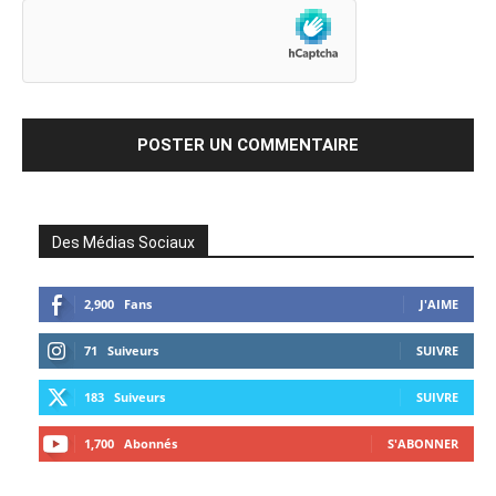
Des Médias Sociaux
2,900
Fans
J'AIME
71
Suiveurs
SUIVRE
183
Suiveurs
SUIVRE
1,700
Abonnés
S'ABONNER