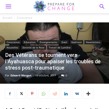
Accueil
Conscience
Conscience
Education
Enseignements
Eveil
Guérison
Newsletters
Nouvelles
Sororité de la Rose
Travail de Lumière
Des Vétérans se tournent vers
l’Ayahuasca pour apaiser les troubles de
stress post-traumatique
Par
Edward Morgan
-
13 octobre, 2017
0