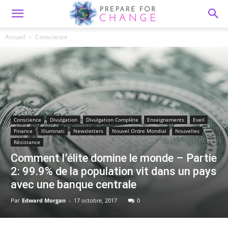
Accueil
Conscience
Conscience
Divulgation
Divulgation Complète
Enseignements
Eveil
Finance
Illuminati
Newsletters
Nouvel Ordre Mondial
Nouvelles
Résistance
Comment l’élite domine le monde – Partie
2: 99.9% de la population vit dans un pays
avec une banque centrale
Par
Edward Morgan
-
17 octobre, 2017
0