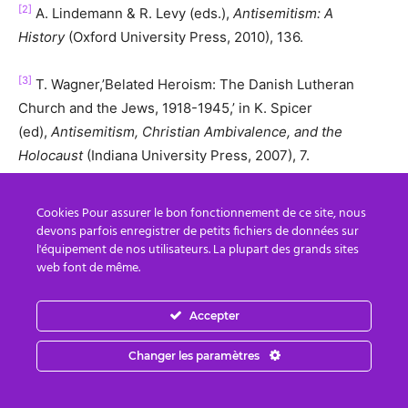
[2]
A. Lindemann & R. Levy (eds.),
Antisemitism: A
History
(Oxford University Press, 2010), 136.
[3]
T. Wagner,’Belated Heroism: The Danish Lutheran
Church and the Jews, 1918-1945,’ in K. Spicer
(ed),
Antisemitism, Christian Ambivalence, and the
Holocaust
(Indiana University Press, 2007), 7.
Traduction : Michelle Cavenel
Cookies Pour assurer le bon fonctionnement de ce site, nous
devons parfois enregistrer de petits fichiers de données sur
l'équipement de nos utilisateurs. La plupart des grands sites
Source:
https://www.theoccidentalobserver.net/2017/12/2
web font de même.
7/review-the-jesuit-order-as-a-synagogue-of-jews-
part-two/
Accepter
Avis de non-responsabilité : Chez Préparez-Vous au
Changer les paramètres
Changement (PFC), nous vous apportons de l’information que
vous ne retrouvez pas dans les médias grand public, et qui peut