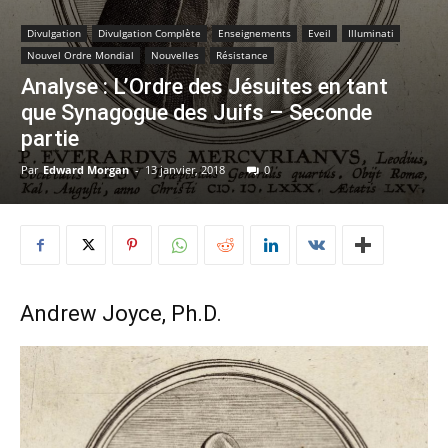
Divulgation
Divulgation Complète
Enseignements
Eveil
Illuminati
Nouvel Ordre Mondial
Nouvelles
Résistance
Analyse : L’Ordre des Jésuites en tant
que Synagogue des Juifs – Seconde
partie
Par
Edward Morgan
-
13 janvier, 2018
0
Andrew Joyce, Ph.D.