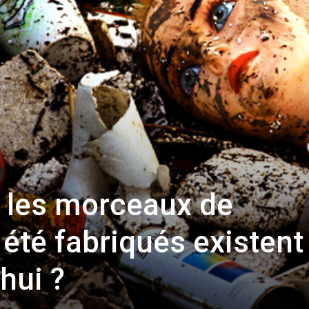
s les morceaux de
 été fabriqués existent
hui ?