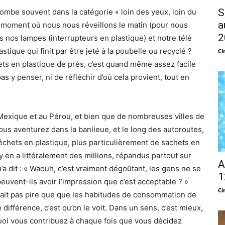
S
tombe souvent dans la catégorie « loin des yeux, loin du
a
du moment où nous nous réveillons le matin (pour nous
2
nos lampes (interrupteurs en plastique) et notre télé
astique qui finit par être jeté à la poubelle ou recyclé ?
Ci
s en plastique de près, c’est quand même assez facile
s y penser, ni de réfléchir d’où cela provient, tout en
 Mexique et au Pérou, et bien que de nombreuses villes de
ous aventurez dans la banlieue, et le long des autoroutes,
chets en plastique, plus particulièrement de sachets en
 y en a littéralement des millions, répandus partout sur
A
 dit : « Waouh, c’est vraiment dégoûtant, les gens ne se
1
vent-ils avoir l’impression que c’est acceptable ? »
Ci
fait pas pire que que les habitudes de consommation de
 différence, c’est qu’on le voit. Dans un sens, c’est mieux,
uoi vous contribuez à chaque fois que vous décidez