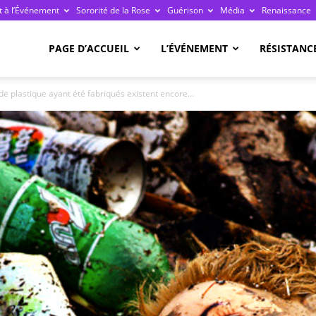
 à l’Événement
Sororité de la Rose
Guérison
Média
Renaissance
re
PAGE D’ACCUEIL
L’ÉVÉNEMENT
RÉSISTANC
e plastique ayant été fabriqués existent encore...
ge
ais