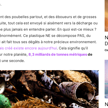
.
 ont des poubelles partout, et des éboueurs et de grosses
ite, tout cela est envoyé si aisément vers la décharge ou
ne plus jamais en entendre parler. En quoi est-ce mieux ?
 énormément. Ce plastique NE se décompose PAS, du
N
 ait fait tous ses dégâts à notre précieux environnement.
D
is créé existe encore aujourd’hui
. Cela signifie qu’il
Ci
ur notre planète,
8,3 milliards de tonnes métriques
de
t une seconde.
N