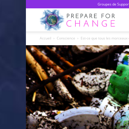
Groupes de Support
Prepa
Accueil
Conscience
Est-ce que tous les morceaux d
For
Chan
–
Franç