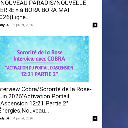
 NOUVEAU PARADIS/NOUVELLE
ERRE » à BORA BORA MAI
026(Ligne...
ndy LG
-
9 juillet, 2026
0
nterview Cobra/Sororité de la Rose-
uin 2026″Activation Portail
’Ascension 12:21 Partie 2″
Énergies,Nouveau...
ndy LG
-
4 juillet, 2026
0