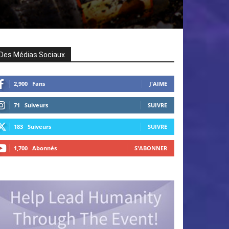
Des Médias Sociaux
2,900
Fans
J'AIME
71
Suiveurs
SUIVRE
183
Suiveurs
SUIVRE
1,700
Abonnés
S'ABONNER