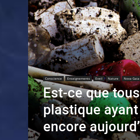
Conscience
Enseignements
Eveil
Nature
Nova Gaia
Est-ce que tou
plastique ayant
encore aujourd’