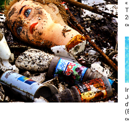
«
T
2
Ci
I
J
d
(
Ci