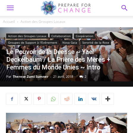
Accueil
Action des Groupes Locaux
Action des Groupes Locaux
Collaboration
Coopération
Groupes de Support à l'Evénement
Nova Gaia
Sororité de la Rose
Le Pouvoir de la Déesse ~ Yael
Deckelbaum / La Prière des Mères +
Femmes du Monde Unies ~ Intro
Par
Therese Zumi Sumner
-
21 avril, 2018
2