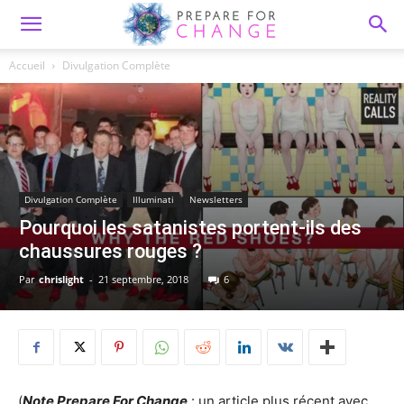
Accueil
Divulgation Complète
Divulgation Complète
Illuminati
Newsletters
Pourquoi les satanistes portent-ils des
chaussures rouges ?
Par
chrislight
-
21 septembre, 2018
6
(
Note Prepare For Change
: un article plus récent avec