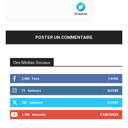
Des Médias Sociaux
2,900
Fans
J'AIME
71
Suiveurs
SUIVRE
183
Suiveurs
SUIVRE
1,700
Abonnés
S'ABONNER