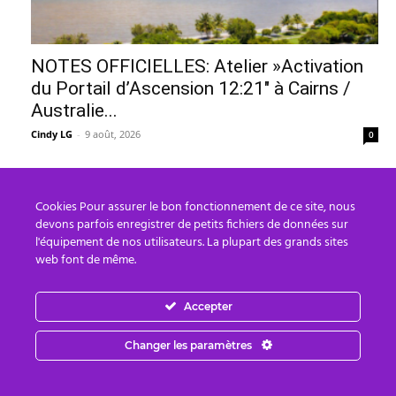
NOTES OFFICIELLES: Atelier »Activation
du Portail d’Ascension 12:21″ à Cairns /
Australie...
Cindy LG
-
9 août, 2026
0
Cookies Pour assurer le bon fonctionnement de ce site, nous
devons parfois enregistrer de petits fichiers de données sur
l'équipement de nos utilisateurs. La plupart des grands sites
web font de même.
Accepter
Changer les paramètres
Sessions énergétiques gratuites du 27 au
29 Juillet(+dates pour 2026)+Méditations