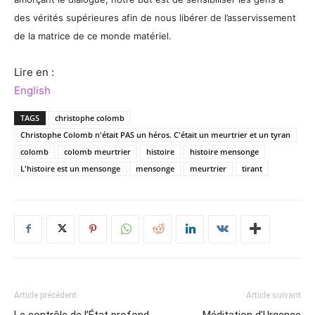
des vérités supérieures afin de nous libérer de l’asservissement
de la matrice de ce monde matériel.
Lire en :
English
TAGS
christophe colomb
Christophe Colomb n'était PAS un héros. C'était un meurtrier et un tyran
colomb
colomb meurtrier
histoire
histoire mensonge
L'histoire est un mensonge
mensonge
meurtrier
tirant
Article précédent
Article suivant
Le contrôle de l’État profond
Méditation d’Urgence