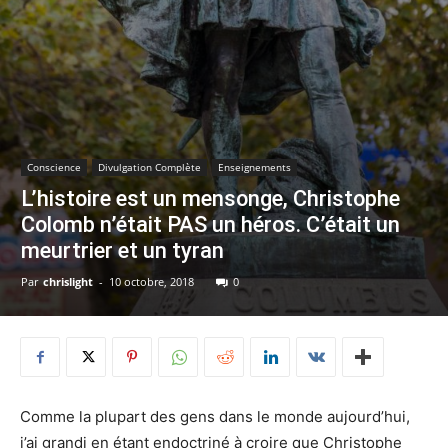
Conscience
Divulgation Complète
Enseignements
L’histoire est un mensonge, Christophe
Colomb n’était PAS un héros. C’était un
meurtrier et un tyran
Par
chrislight
-
10 octobre, 2018
0
Comme la plupart des gens dans le monde aujourd’hui,
j’ai grandi en étant endoctriné à croire que Christophe