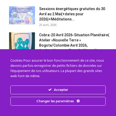
Sessions énergétiques gratuites du 30
Avril au 2 Mai(+dates pour
2026)+Méditations...
25 avril, 2026
Cobra-20 Avril 2026-Situation Planétaire(
Atelier »Nouvelle Terre »
Bogota/Colombie Avril 2026,
Atelier »Nouveau Paradis/Nouvelle...
21 avril, 2026
Cookies Pour assurer le bon fonctionnement de ce site, nous
devons parfois enregistrer de petits fichiers de données sur
Catégories
l'équipement de nos utilisateurs. La plupart des grands sites
web font de même.
Catégories
Accepter
Changer les paramètres
Les Archives
Les