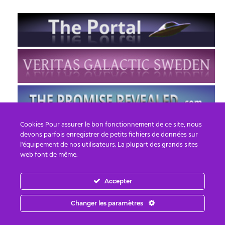
Cookies Pour assurer le bon fonctionnement de ce site, nous
devons parfois enregistrer de petits fichiers de données sur
l'équipement de nos utilisateurs. La plupart des grands sites
web font de même.
Accepter
FR
EN
Changer les paramètres
© 2013 - 2026 PREPARE FOR CHANGE
Email :
contact.fr@prepareforchange.net