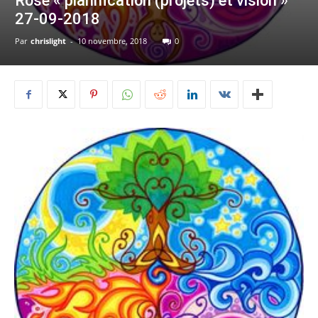
Rose « planification (projets) et vision »
27-09-2018
Par
chrislight
-
10 novembre, 2018
0