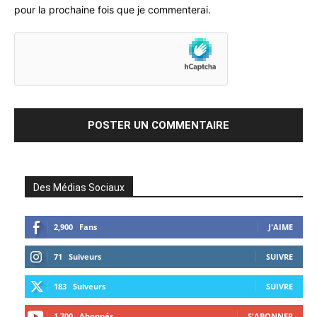
pour la prochaine fois que je commenterai.
Des Médias Sociaux
2,900
Fans
J'AIME
71
Suiveurs
SUIVRE
183
Suiveurs
SUIVRE
1,700
Abonnés
S'ABONNER