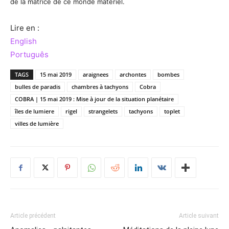
de la matrice de ce monde matériel.
Lire en :
English
Português
TAGS
15 mai 2019
araignees
archontes
bombes
bulles de paradis
chambres à tachyons
Cobra
COBRA | 15 mai 2019 : Mise à jour de la situation planétaire
îles de lumiere
rigel
strangelets
tachyons
toplet
villes de lumière
Article précédent
Article suivant