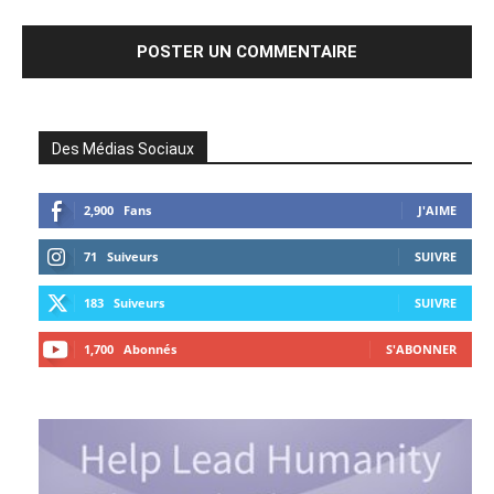
Des Médias Sociaux
2,900
Fans
J'AIME
71
Suiveurs
SUIVRE
183
Suiveurs
SUIVRE
1,700
Abonnés
S'ABONNER