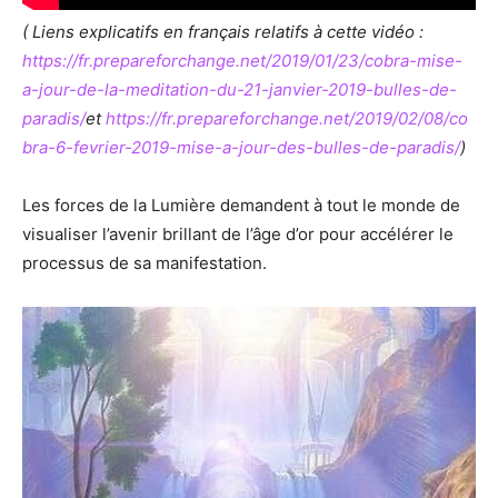
( Liens explicatifs en français relatifs à cette vidéo :
https://fr.prepareforchange.net/2019/01/23/cobra-mise-
a-jour-de-la-meditation-du-21-janvier-2019-bulles-de-
paradis/
et
https://fr.prepareforchange.net/2019/02/08/co
bra-6-fevrier-2019-mise-a-jour-des-bulles-de-paradis/
)
Les forces de la Lumière demandent à tout le monde de
visualiser l’avenir brillant de l’âge d’or pour accélérer le
processus de sa manifestation.