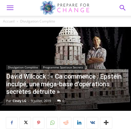
Accueil
Divulgation Complète
Divulgation Complète
Programme Spatiaux Secrets
David Wilcock : « Ca commence : Epstein
inculpé, une méga-base d’opérations
secrètes détruite »
Par
Cindy LG
-
9 juillet, 2019
0