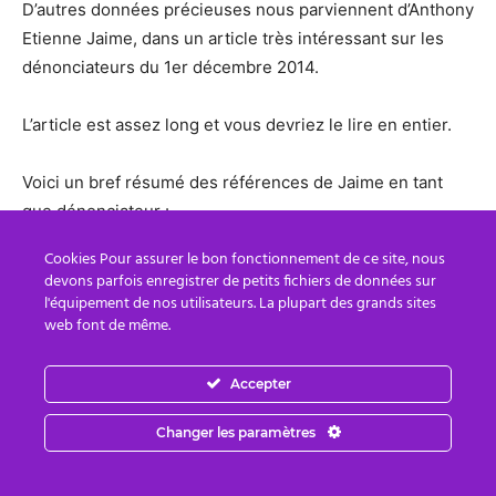
D’autres données précieuses nous parviennent d’Anthony
Etienne Jaime, dans un article très intéressant sur les
dénonciateurs du 1er décembre 2014.
L’article est assez long et vous devriez le lire en entier.
Voici un bref résumé des références de Jaime en tant
que dénonciateur :
Cookies Pour assurer le bon fonctionnement de ce site, nous
01/12/2014 : MODIFICATION DES CONDITIONS
devons parfois enregistrer de petits fichiers de données sur
l'équipement de nos utilisateurs. La plupart des grands sites
MÉTÉOROLOGIQUES AU LAC CHINA : LA VILLE SECRÈTE
web font de même.
WEATHER MOD & CHINA LAKE CONNECTION: PART 1 –
Accepter
THE SECRET CITY
Changer les paramètres
« JE SUIS UN ANCIEN EMPLOYÉ DU CHINA LAKE NAVAL
WEAPONS CENTER (NWC), COMME ON L’APPELAIT