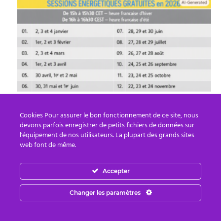
Sessions énergétiques gratuites du 27 au
Cookies Pour assurer le bon fonctionnement de ce site, nous
29 Juillet(+dates pour 2026)+Méditations
devons parfois enregistrer de petits fichiers de données sur
de...
l'équipement de nos utilisateurs. La plupart des grands sites
Cindy LG
-
26 juillet, 2026
0
web font de même.
Accepter
Changer les paramètres