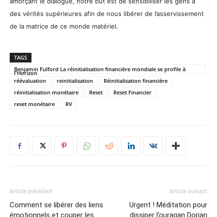
amorçant le dialogue, notre but est de sensibiliser les gens à
des vérités supérieures afin de nous libérer de l’asservissement
de la matrice de ce monde matériel.
TAGS
Benjamin Fulford La réinitialisation financière mondiale se profile à
l'Horizon
réévaluation
reinitialisation
Réinitialisation financière
réinitialisation monétaire
Reset
Reset Financier
reset monétaire
RV
Article précédent
Article suivant
Comment se libérer des liens
Urgent ! Méditation pour
émotionnels et couper les
dissiper l’ouragan Dorian