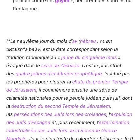
perfidie contre les
goyim
», déclarent des sources du
Pentagone.
(*Le neuvième jour du mois d’
av
(
hébreu
:
תשעה
באב
tish°a bè’av) est la date correspondant selon la
tradition rabbinique au «
jeûne du cinquième mois
»
évoqué dans le
Livre de Zacharie
. C’est le plus strict
des
quatre jeûnes d’institution prophétique
. Institué par
les prophètes pour pleurer la
chute du premier Temple
de Jérusalem
, il commémore ensuite une série de
calamités nationales pour le peuple judéen puis juif, dont
la
destruction du second Temple de Jérusalem
,
les
persécutions des Juifs lors des croisades
, l’
expulsion
des Juifs d’Espagne
et, plus récemment, l’
extermination
industrialisée des Juifs lors de la Seconde Guerre
Mondiale
. Jour le plus triste du calendrier hébraïque, le 9