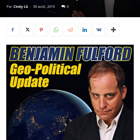
Par
Cindy LG
-
30 août, 2019
0