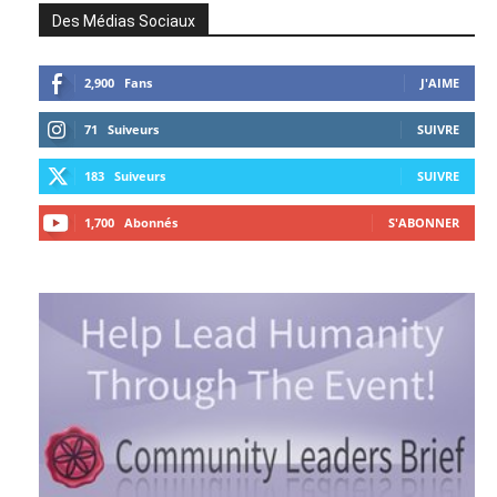
Des Médias Sociaux
2,900
Fans
J'AIME
71
Suiveurs
SUIVRE
183
Suiveurs
SUIVRE
1,700
Abonnés
S'ABONNER