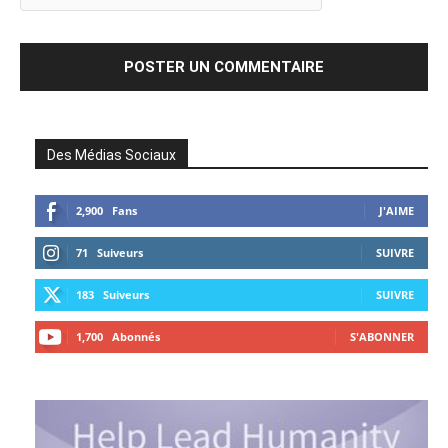
Des Médias Sociaux
2,900
Fans
J'AIME
71
Suiveurs
SUIVRE
183
Suiveurs
SUIVRE
1,700
Abonnés
S'ABONNER