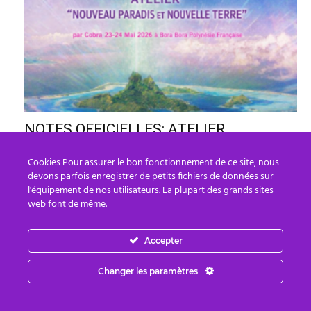
NOTES OFFICIELLES: ATELIER
« NOUVEAU PARADIS/NOUVELLE
Cookies Pour assurer le bon fonctionnement de ce site, nous
TERRE » à BORA BORA MAI 2026(Ligne...
devons parfois enregistrer de petits fichiers de données sur
Cindy LG
-
9 juillet, 2026
0
l'équipement de nos utilisateurs. La plupart des grands sites
web font de même.
Accepter
Changer les paramètres