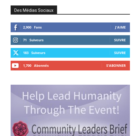
Des Médias Sociaux
2,900
Fans
J'AIME
71
Suiveurs
SUIVRE
183
Suiveurs
SUIVRE
1,700
Abonnés
S'ABONNER