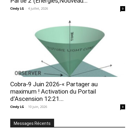
Partie 2″(Énergies,Nouveau...
Cindy LG
-
4 juillet, 2026
0
Cobra-9 Juin 2026-« Partager au
maximum ! Activation du Portail
d’Ascension 12:21...
Cindy LG
-
10 juin, 2026
0
Messages Récents