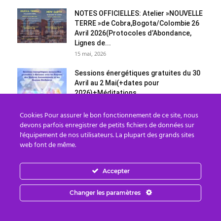
NOTES OFFICIELLES: Atelier »NOUVELLE
TERRE »de Cobra,Bogota/Colombie 26
Avril 2026(Protocoles d’Abondance,
Lignes de...
15 mai, 2026
Sessions énergétiques gratuites du 30
Avril au 2 Mai(+dates pour
2026)+Méditations...
25 avril, 2026
Cookies Pour assurer le bon fonctionnement de ce site, nous
Cobra-20 Avril 2026-Situation Planétaire(
devons parfois enregistrer de petits fichiers de données sur
Atelier »Nouvelle Terre »
l'équipement de nos utilisateurs. La plupart des grands sites
Bogota/Colombie Avril 2026,
web font de même.
Atelier »Nouveau Paradis/Nouvelle...
21 avril, 2026
Accepter
Catégories
Changer les paramètres
Catégories