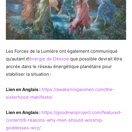
Les Forces de la Lumière ont également communiqué
qu’autant d’
énergie de Déesse
que possible devrait être
ancrée dans le réseau énergétique planétaire pour
stabiliser la situation :
Lien en Anglais :
https://awakeningwomen.com/the-
sisterhood-manifesto/
Lien en Anglais :
https://goodmenproject.com/featured-
content/8-reasons-why-men-should-worship-
goddesses-wcz/