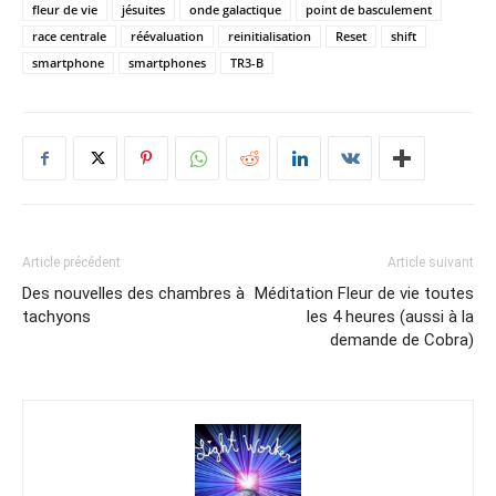
fleur de vie
jésuites
onde galactique
point de basculement
race centrale
réévaluation
reinitialisation
Reset
shift
smartphone
smartphones
TR3-B
Article précédent
Article suivant
Des nouvelles des chambres à
Méditation Fleur de vie toutes
tachyons
les 4 heures (aussi à la
demande de Cobra)