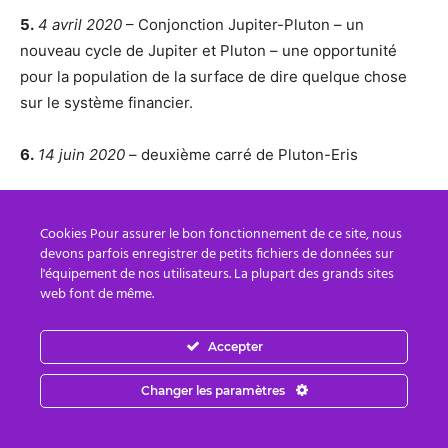
5.
4 avril 2020
– Conjonction Jupiter-Pluton – un
nouveau cycle de Jupiter et Pluton – une opportunité
pour la population de la surface de dire quelque chose
sur le système financier.
6.
14 juin 2020
– deuxième carré de Pluton-Eris
7.
21 juin 2020
– Eclipse solaire annulaire à 0 degré
Cookies Pour assurer le bon fonctionnement de ce site, nous
Cancer – une autre occasion pour la population de
devons parfois enregistrer de petits fichiers de données sur
surface de se responsabiliser vis-à-vis du système
l'équipement de nos utilisateurs. La plupart des grands sites
financier.
web font de même.
8.
30 juin 2020
– Conjonction Jupiter-Pluton.
Accepter
9.
12 novembre 2020
– la dernière conjonction Jupiter-
Changer les paramètres
Pluton de 2020