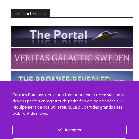
Les Partenaires
Cookies Pour assurer le bon fonctionnement de ce site, nous
devons parfois enregistrer de petits fichiers de données sur
l'équipement de nos utilisateurs. La plupart des grands sites
web font de même.
Accepter
FR
EN