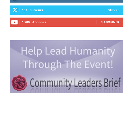
183
Suiveurs
SUIVRE
1,700
Abonnés
S'ABONNER