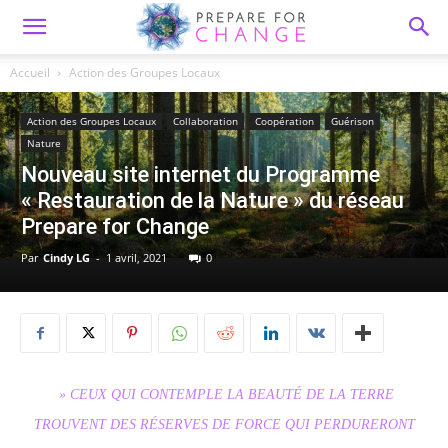
Accueil
Action des Groupes Locaux
Action des Groupes Locaux
Collaboration
Coopération
Guérison
Nature
Nouveau site internet du Programme
« Restauration de la Nature » du réseau
Prepare for Change
Par
Cindy LG
-
1 avril, 2021
0
» CEUX QUI CONTEMPLE LA BEAUTÉ DE LA TERRE
TROUVENT DES RÉSERVES DE FORCE QUI PERDURERONT