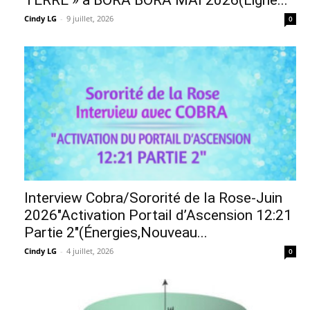
TERRE » à BORA BORA MAI 2026(Ligne...
Cindy LG
-
9 juillet, 2026
0
Interview Cobra/Sororité de la Rose-Juin
2026″Activation Portail d’Ascension 12:21
Partie 2″(Énergies,Nouveau...
Cindy LG
-
4 juillet, 2026
0