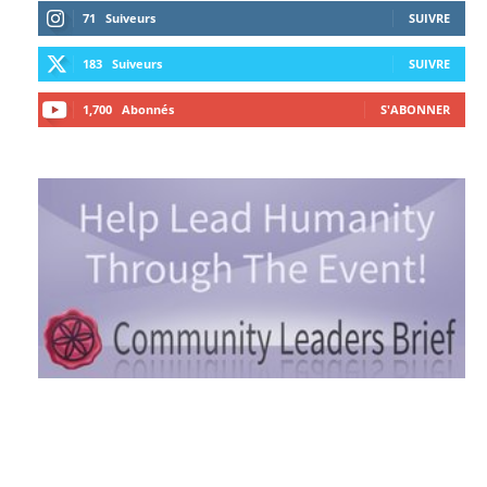
71
Suiveurs
SUIVRE
183
Suiveurs
SUIVRE
1,700
Abonnés
S'ABONNER