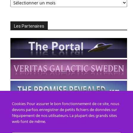
Archives
Les Partenaires
Cookies Pour assurer le bon fonctionnement de ce site, nous
devons parfois enregistrer de petits fichiers de données sur
l'équipement de nos utilisateurs. La plupart des grands sites
web font de même.