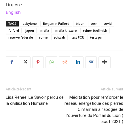
Lire en :
English
TAGS
babylone
Benjamin Fulford
biden
cern
covid
fulford
japon
mafia
mafia khazare
reiner fuellmich
reserve federale
rome
schwab
test PCR
tests pcr
Article précédent
Article suivant
Lisa Renee: Le Savoir perdu de
Méditation pour renforcer le
la civilisation Humaine
réseau énergétique des pierres
Cintamani à l’apogée de
l’ouverture du Portail du Lion (
août 2021 )