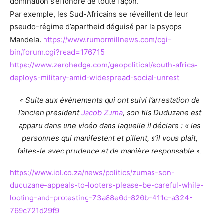
domination s’effondre de toute façon.
Par exemple, les Sud-Africains se réveillent de leur
pseudo-régime d’apartheid déguisé par la psyops
Mandela.
https://www.rumormillnews.com/cgi-
bin/forum.cgi?read=176715
https://www.zerohedge.com/geopolitical/south-africa-
deploys-military-amid-widespread-social-unrest
« Suite aux événements qui ont suivi l’arrestation de
l’ancien président
Jacob Zuma
, son fils Duduzane est
apparu dans une vidéo dans laquelle il déclare : « les
personnes qui manifestent et pillent, s’il vous plaît,
faites-le avec prudence et de manière responsable ».
https://www.iol.co.za/news/politics/zumas-son-
duduzane-appeals-to-looters-please-be-careful-while-
looting-and-protesting-73a88e6d-826b-411c-a324-
769c721d29f9