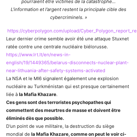
pourraient être victimes de la catastrophe…
L’information et l’argent restent la principale cible des
cybercriminels. »
https://cyberpolygon.com/upload/Cyber_Polygon_report_re
Leur dernier crime semble avoir été une attaque Stuxnet
ratée contre une centrale nucléaire biélorusse.
https://www.lrt.lt/en/news-in-
english/19/1449365/belarus-disconnects-nuclear-plant-
near-lithuania-after-safety-systems-activated
La NSA et le MI6 signalent également une explosion
nucléaire au Turkménistan qui est presque certainement
liée à
la Mafia Khazare
.
Ces gens sont des terroristes psychopathes qui
commettent des meurtres de masse et doivent être
éliminés dès que possible.
D’un point de vue militaire, la destruction du siège
mondial de
la Mafia Khazare, comme on peut le voir ci-