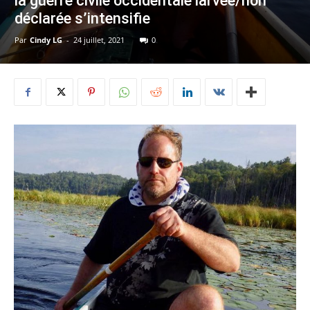
la guerre civile occidentale larvée/non
déclarée s’intensifie
Par
Cindy LG
-
24 juillet, 2021
0