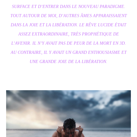
SURFACE ET D’ENTRER DANS LE NOUVEAU PARADIGME.
TOUT AUTOUR DE MOI, D’AUTRES ÂMES APPARAISSAIENT
DANS LA JOIE ET LA LIBÉRATION. LE RÊVE LUCIDE ÉTAIT
ASSEZ EXTRAORDINAIRE, TRÈS PROPHÉTIQUE DE
L’AVENIR. IL N’Y AVAIT PAS DE PEUR DE LA MORT EN 3D.
AU CONTRAIRE, IL Y AVAIT UN GRAND ENTHOUSIASME ET
UNE GRANDE JOIE DE LA LIBÉRATION.