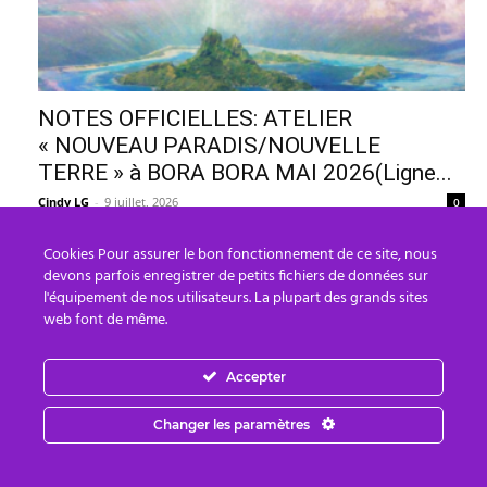
NOTES OFFICIELLES: ATELIER
« NOUVEAU PARADIS/NOUVELLE
TERRE » à BORA BORA MAI 2026(Ligne...
Cindy LG
-
9 juillet, 2026
0
Cookies Pour assurer le bon fonctionnement de ce site, nous
devons parfois enregistrer de petits fichiers de données sur
l'équipement de nos utilisateurs. La plupart des grands sites
web font de même.
Accepter
Changer les paramètres
Interview Cobra/Sororité de la Rose-Juin