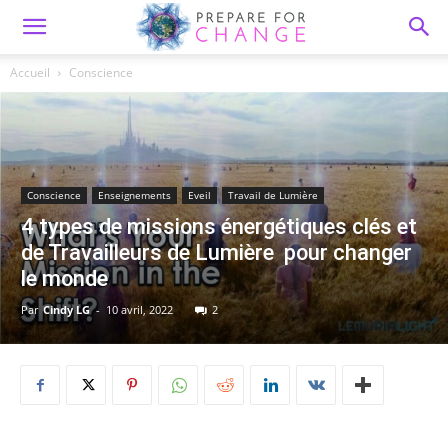
Accueil
Conscience
Conscience
Enseignements
Eveil
Travail de Lumière
4 types de missions énergétiques clés et
de Travailleurs de Lumière pour changer
le monde
Par
Cindy LG
-
10 avril, 2022
2