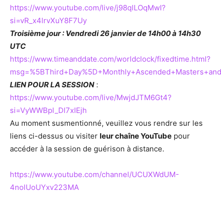
https://www.youtube.com/live/j98qlLOqMwI?
si=vR_x4lrvXuY8F7Uy
Troisième jour : Vendredi 26 janvier de 14h00 à 14h30
UTC
https://www.timeanddate.com/worldclock/fixedtime.html?
msg=%5BThird+Day%5D+Monthly+Ascended+Masters+and+
LIEN POUR LA SESSION
:
https://www.youtube.com/live/MwjdJTM6Gt4?
si=VyWWBpl_Dl7xIEjh
Au moment susmentionné, veuillez vous rendre sur les
liens ci-dessus ou visiter
leur chaîne YouTube
pour
accéder à la session de guérison à distance.
https://www.youtube.com/channel/UCUXWdUM-
4nolUoUYxv223MA