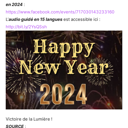
en 2024
:
https://www.facebook.com/events/717030143233160
L’
audio guidé en 15 langues
est accessible ici :
http://bit.ly/2YsQSsh
Victoire de la Lumière !
SOURCE
: