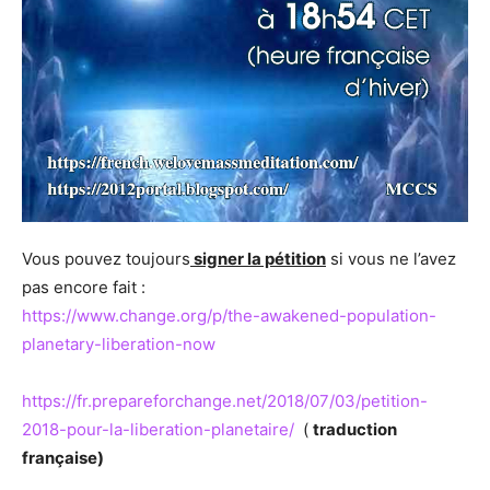
Vous pouvez toujours
signer la pétition
si vous ne l’avez
pas encore fait :
https://www.change.org/p/the-awakened-population-
planetary-liberation-now
https://fr.prepareforchange.net/2018/07/03/petition-
2018-pour-la-liberation-planetaire/
(
traduction
française)