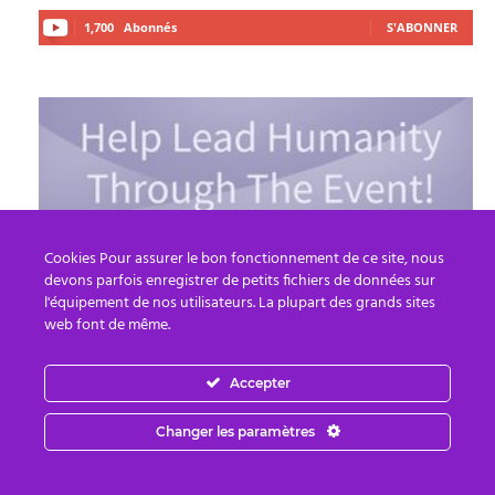
1,700
Abonnés
S'ABONNER
Cookies Pour assurer le bon fonctionnement de ce site, nous
devons parfois enregistrer de petits fichiers de données sur
l'équipement de nos utilisateurs. La plupart des grands sites
web font de même.
Accepter
Changer les paramètres