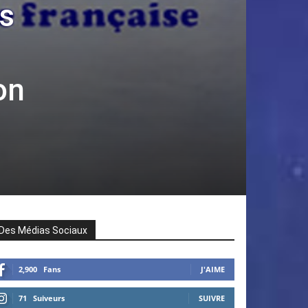
s
on
Des Médias Sociaux
2,900
Fans
J'AIME
71
Suiveurs
SUIVRE