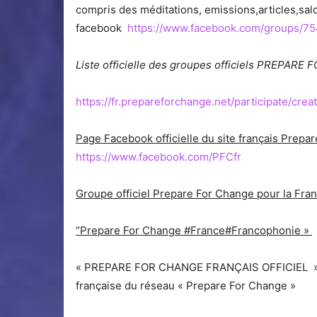
compris des méditations, emissions,articles,s
facebook
https://www.facebook.com/groups/
Liste officielle des groupes officiels PREPARE
https://fr.prepareforchange.net/participate/cr
Page Facebook officielle du site français Pre
https://www.facebook.com/PFCfr
Groupe officiel Prepare For Change pour la Fra
“Prepare For Change #France#Francophonie »
« PREPARE FOR CHANGE FRANÇAIS OFFICIEL » 
française du réseau « Prepare For Change »