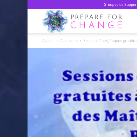
Groupes de Support
Prepa
Accueil
Ascension
Sessions énergétiques gratuite
For
Chan
–
Franç