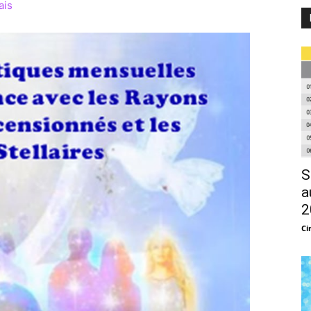
ais
S
a
2
Ci