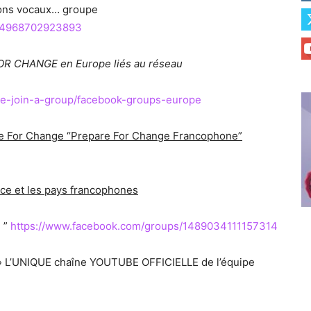
alons vocaux… groupe
754968702923893
 FOR CHANGE en Europe liés au réseau
eate-join-a-group/facebook-groups-europe
pare For Change “Prepare For Change Francophone”
nce et les pays francophones
”
https://www.facebook.com/groups/1489034111157314
L’UNIQUE chaîne YOUTUBE OFFICIELLE de l’équipe