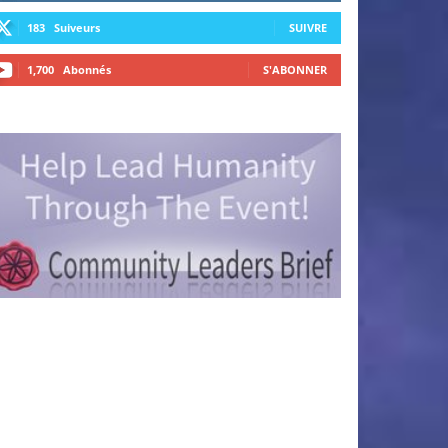
183
Suiveurs
SUIVRE
1,700
Abonnés
S'ABONNER