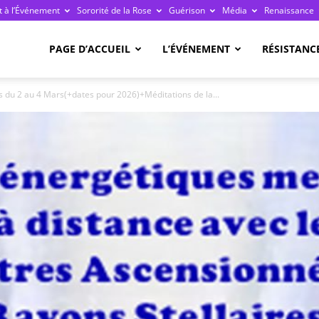
 à l’Événement
Sororité de la Rose
Guérison
Média
Renaissance
re
PAGE D’ACCUEIL
L’ÉVÉNEMENT
RÉSISTANC
s du 2 au 4 Mars(+dates pour 2026)+Méditations de la...
ge
ais