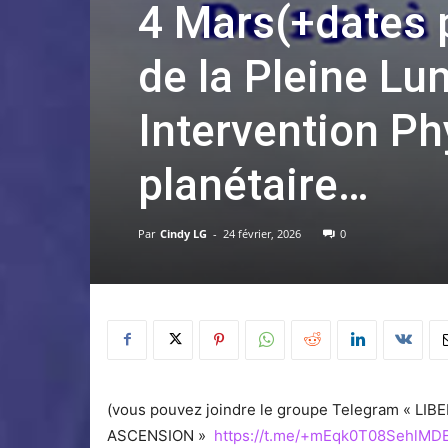
4 Mars(+dates 
de la Pleine Lu
Intervention Ph
planétaire…
Par
Cindy LG
-
24 février, 2026
0
(vous pouvez joindre le groupe Telegram « L
ASCENSION »
https://t.me/+mEqk0T08SehlMD