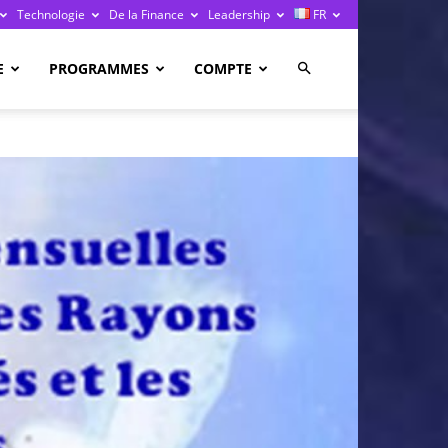
Technologie
De la Finance
Leadership
FR
E
PROGRAMMES
COMPTE