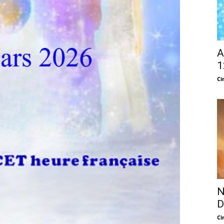
A
1
Ci
N
D
Ci